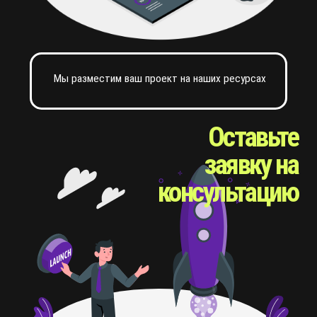
средств
Команда
имеем только практикующих
профессионалов из области
инвестиций с многолетним
опытом и собственной базой
постоянных инвесторов
мы действующие
маркетологи
юристы и
инвесторы и
и брокеры
аналитики
бухгалтеры