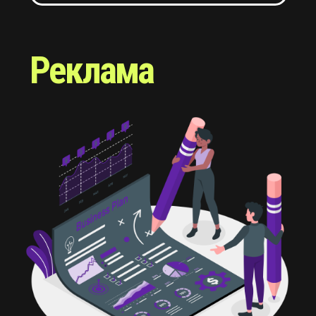
в привлечении частных инвестиций.
Развиваем предпринимательство в России и
помогаем бизнесу выйти на новый уровень за
счет инвестиций.
Опыт
привлекли в частные
компании более
200 млн
по выгодным ставкам и
комфортным условиям
для компаний: от
селлеров на
маркетплейсах до
производств
200 млн.+
привлеченных