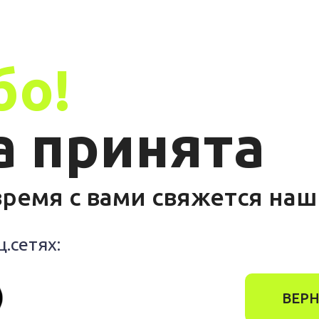
бо!
а принята
ремя с вами свяжется на
.сетях:
ВЕРН